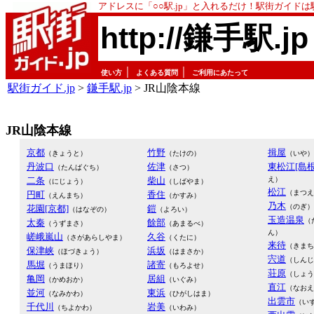
アドレスに「○○駅.jp」と入れるだけ！駅街ガイド
http://鎌手駅.jp
｜
｜
使い方
よくある質問
ご利用にあたって
駅街ガイド.jp
>
鎌手駅.jp
> JR山陰本線
JR山陰本線
京都
竹野
揖屋
（きょうと）
（たけの）
（いや）
丹波口
佐津
東松江[島根
（たんばぐち）
（さつ）
二条
柴山
え）
（にじょう）
（しばやま）
松江
（まつえ
円町
香住
（えんまち）
（かすみ）
乃木
（のぎ）
花園[京都]
鎧
（はなぞの）
（よろい）
玉造温泉
（
太秦
餘部
（うずまさ）
（あまるべ）
ん）
嵯峨嵐山
久谷
（さがあらしやま）
（くたに）
来待
（きまち
保津峡
浜坂
（ほづきょう）
（はまさか）
宍道
（しんじ
馬堀
諸寄
（うまほり）
（もろよせ）
荘原
（しょう
亀岡
居組
（かめおか）
（いぐみ）
直江
（なおえ
並河
東浜
（なみかわ）
（ひがしはま）
出雲市
（い
千代川
岩美
（ちよかわ）
（いわみ）