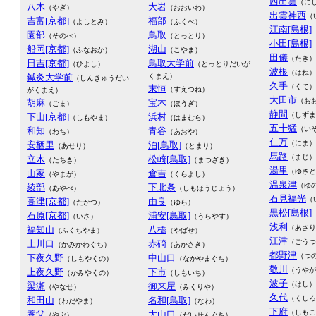
西出雲
（に
八木
大岩
（やぎ）
（おおいわ）
出雲神西
（
吉富[京都]
福部
（よしとみ）
（ふくべ）
江南[島根]
園部
鳥取
（そのべ）
（とっとり）
小田[島根]
船岡[京都]
湖山
（ふなおか）
（こやま）
田儀
（たぎ）
日吉[京都]
鳥取大学前
（ひよし）
（とっとりだいが
波根
（はね）
鍼灸大学前
くまえ）
（しんきゅうだい
久手
（くて）
末恒
（すえつね）
がくまえ）
大田市
（お
胡麻
宝木
（ごま）
（ほうぎ）
静間
（しずま
下山[京都]
浜村
（しもやま）
（はまむら）
五十猛
（い
和知
青谷
（わち）
（あおや）
仁万
（にま）
安栖里
泊[鳥取]
（あせり）
（とまり）
馬路
（まじ）
立木
松崎[鳥取]
（たちき）
（まつざき）
湯里
（ゆさと
山家
倉吉
（やまが）
（くらよし）
温泉津
（ゆ
綾部
下北条
（あやべ）
（しもほうじょう）
石見福光
（
高津[京都]
由良
（たかつ）
（ゆら）
黒松[島根]
石原[京都]
浦安[鳥取]
（いさ）
（うらやす）
浅利
（あさり
福知山
八橋
（ふくちやま）
（やばせ）
江津
（ごうつ
上川口
赤碕
（かみかわぐち）
（あかさき）
都野津
（つ
下夜久野
中山口
（しもやくの）
（なかやまぐち）
敬川
（うやが
上夜久野
下市
（かみやくの）
（しもいち）
波子
（はし）
梁瀬
御来屋
（やなせ）
（みくりや）
久代
（くしろ
和田山
名和[鳥取]
（わだやま）
（なわ）
下府
（しもこ
養父
大山口
（やぶ）
（だいせんぐち）