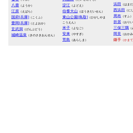
浜田
（はまだ
八鹿
淀江
（ようか）
（よどえ）
西浜田
（に
江原
伯耆大山
（えばら）
（ほうきだいせん）
周布
（すふ）
国府[兵庫]
東山公園[鳥取]
（こくふ）
（ひがしやま
折居
（おりい
豊岡[兵庫]
こうえん）
（とよおか）
米子
三保三隅
（よなご）
（
玄武洞
（げんぶどう）
安来
岡見
（やすぎ）
（おかみ
城崎温泉
（きのさきおんせん）
荒島
鎌手
（あらしま）
（かまて